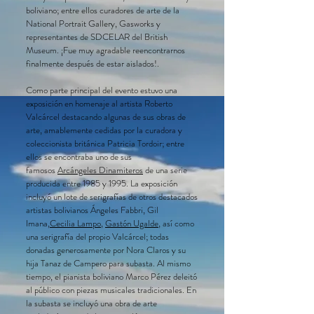
boliviano; entre ellos curadores de arte de la
National Portrait Gallery, Gasworks y
representantes de SDCELAR del British
Museum. ¡Fue muy agradable reencontrarnos
finalmente después de estar aislados!.
Como parte principal del evento estuvo una
exposición en homenaje al artista Roberto
Valcárcel destacando algunas de sus obras de
arte, amablemente cedidas por la curadora y
coleccionista británica Patricia Tordoir; entre
ellos se encontraba uno de sus
famosos
Arcángeles Dinamiteros
de una serie
producida entre 1985 y 1995. La exposición
incluyó un lote de serigrafías de otros destacados
artistas bolivianos Ángeles Fabbri, Gil
Imana,
Cecilia Lampo
,
Gastón Ugalde
, así como
una serigrafía del propio Valcárcel; todas
donadas generosamente por Nora Claros y su
hija Tanaz de Campero para subasta. Al mismo
tiempo, el pianista boliviano Marco Pérez deleitó
al público con piezas musicales tradicionales. En
la subasta se incluyó una obra de arte