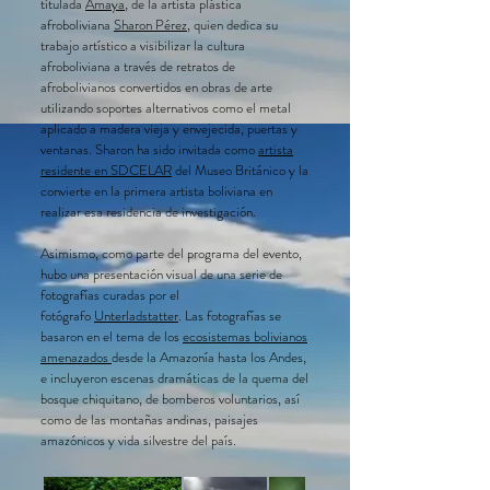
titulada
Amaya
, de la artista plástica
afroboliviana
Sharon Pérez
, quien dedica su
trabajo artístico a visibilizar la cultura
afroboliviana a través de retratos de
afrobolivianos convertidos en obras de arte
utilizando soportes alternativos como el metal
aplicado a madera vieja y envejecida, puertas y
ventanas. Sharon ha sido invitada como
artista
residente en SDCELAR
del Museo Británico y la
convierte en la primera artista boliviana en
realizar esa residencia de investigación.
Asimismo, como parte del programa del evento,
hubo una presentación visual de una serie de
fotografías curadas por el
fotógrafo
Unterladstatter
. Las fotografías se
basaron en el tema de los
ecosistemas bolivianos
amenazados
desde la Amazonía hasta los Andes,
e incluyeron escenas dramáticas de la quema del
bosque chiquitano, de bomberos voluntarios, así
como de las montañas andinas, paisajes
amazónicos y vida silvestre del país.